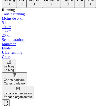
Running
Tout le running
Moins de 5 km
5 km
10 km
15 km
20 km
Semi-marathon
Marathon
Ekiden
Ultra-running
Cross
Le Mag
Le Mag
Cartes cadeaux
Cartes cadeaux
Espace organisateur
Espace organisateur
FR
FR