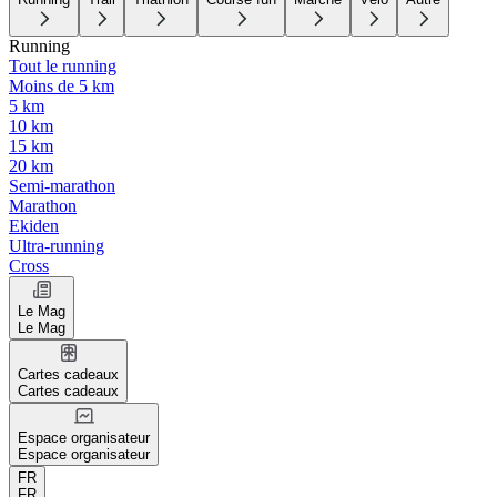
Running
Tout le running
Moins de 5 km
5 km
10 km
15 km
20 km
Semi-marathon
Marathon
Ekiden
Ultra-running
Cross
Le Mag
Le Mag
Cartes cadeaux
Cartes cadeaux
Espace organisateur
Espace organisateur
FR
FR