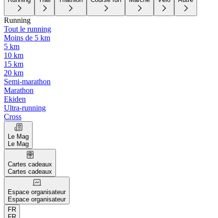
Running
Tout le running
Moins de 5 km
5 km
10 km
15 km
20 km
Semi-marathon
Marathon
Ekiden
Ultra-running
Cross
Le Mag
Le Mag
Cartes cadeaux
Cartes cadeaux
Espace organisateur
Espace organisateur
FR
FR