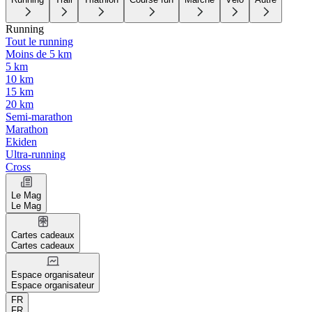
Running
Tout le running
Moins de 5 km
5 km
10 km
15 km
20 km
Semi-marathon
Marathon
Ekiden
Ultra-running
Cross
Le Mag
Le Mag
Cartes cadeaux
Cartes cadeaux
Espace organisateur
Espace organisateur
FR
FR