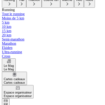
Running
Tout le running
Moins de 5 km
5 km
10 km
15 km
20 km
Semi-marathon
Marathon
Ekiden
Ultra-running
Cross
Le Mag
Le Mag
Cartes cadeaux
Cartes cadeaux
Espace organisateur
Espace organisateur
FR
FR