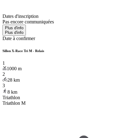
Dates d'inscription
Pas encore communiquées
Plus d'info
Plus d'info
Date à confirmer
Sillon X-Race Tri M - Relais
1
1000
m
2
28
km
3
8
km
Triathlon
Triathlon M