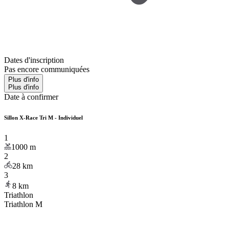
Dates d'inscription
Pas encore communiquées
Plus d'info
Plus d'info
Date à confirmer
Sillon X-Race Tri M - Individuel
1
1000
m
2
28
km
3
8
km
Triathlon
Triathlon M