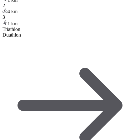
2
4
km
3
1
km
Triathlon
Duathlon