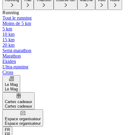
Running
Tout le running
Moins de 5 km
5 km
10 km
15 km
20 km
Semi-marathon
Marathon
Ekiden
Ultra-running
Cross
Le Mag
Le Mag
Cartes cadeaux
Cartes cadeaux
Espace organisateur
Espace organisateur
FR
FR