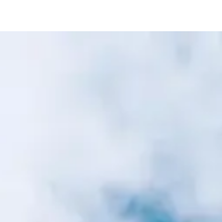
ition #8
er edition #8