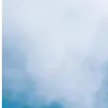
?
Date
Mars 2027
Date à confirmer
Lieu
Les Allues
73 - Savoie
Quand l’hiver s’installe, Snowleader sort le grand jeu. Le Mountain Te
skis, snowboards, matériel de randonnée, accessoires, tout y passe. Un
Ce que tu vas trouver sur place :
Un village de test implanté aux pieds des pistes, où les marques
Des ateliers, sorties encadrées, démonstrations, souvent menés 
;
Un esprit de communauté : les gens viennent pour le partage, pou
De la convivialité assumée : repas savoyard, moments conviviaux 