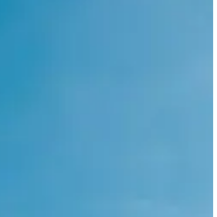
oucher la matière, d’aller glisser avec ce nouveau jouet, de sentir la
s la saison prochaine. Le parcours de l’événement est pensé pour
o-créateur : ton retour, ton avis comptent pour les marques.
ions, et du partage.