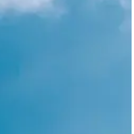
s amateurs de montagne se retrouvent pour toucher, essayer, ressentir :
rtager autour du matériel et des idées.
 sensations, échanger avec celles et ceux qui le font vivre ;
er des questions et apprendre — que tu sois rookie ou déjà bien rodé·e
ui tient chaud, ou du splitboard qui t’a fait rêver ;
 test en souvenir.