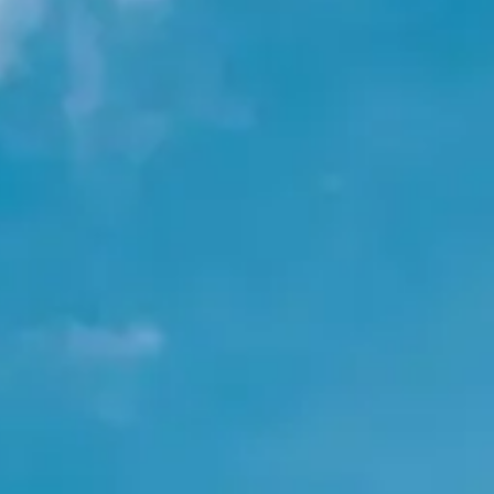
u matériel” : c’est le fait de passer un week-end dans la montagne, de t
là pour juger, pour ressentir, mais aussi pour décider ce que tu portera
mps de discuter, tester, et décider. Tu n’es pas spectateur, tu es presque c
elles ce qu’on ne découvre souvent qu’en photo ou vidéo ;
 des conseils, des idées, dans un cadre montagnard inspirant ;
ession : pas de chrono, juste le plaisir de la neige, du test, des sensat