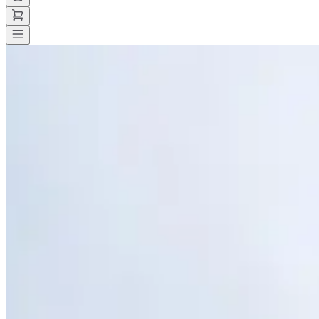
Toutes les courses
>
Autre
>
Ski
>
Snowleader Mountain Test : winter ed
Snowleader Mountain Test : wint
Date à confirmer
Enregistrer
Enregistrer
Partager
Partager
Voir toutes les photos
Voir toutes les photos
1 / 1
À propos
Courses
Localisation
Organisateur
mars