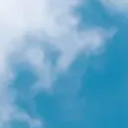
st Winter Edition, c’est ce moment où les marques, les passionnés et le
 week-end pour vivre la montagne autrement, se projeter, se préparer, pa
 te donnent accès à leurs nouveautés : tester le matos démo, comparer les
par des guides ou des ambassadeurs : tu peux checker ta technique, pos
r discuter de ce nouveau ski qui glisse mieux, de la veste imperméable q
en soirée, après-ski, et ces petits instants qui transforment une journée