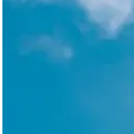
Focus concept parcours / expérience :
Ce qui rend le Mountain Test unique, ce n’est pas simplement “essayer d
différence entre deux fixations, deux semelles ou deux marques. Tu es 
t’offrir à la fois la glisse, la neige, les remontées qui te donnent le te
3 (très) bonnes raisons de venir :
Pour essayer avant de choisir : pouvoir tester en conditions ré
Pour le mélange marque / passionné / matériel : des discussions,
Parce que c’est l’occasion de vivre un moment de montagne sans pr
Courses
mars 2027
Date à confirmer