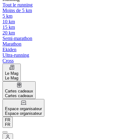
Tout le running
Moins de 5 km
5 km
10 km
15 km
20 km
Semi-marathon
Marathon
Ekiden
Ultra-running
Cross
Le Mag
Le Mag
Cartes cadeaux
Cartes cadeaux
Espace organisateur
Espace organisateur
FR
FR