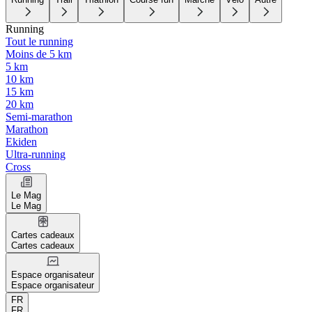
Running
Tout le running
Moins de 5 km
5 km
10 km
15 km
20 km
Semi-marathon
Marathon
Ekiden
Ultra-running
Cross
Le Mag
Le Mag
Cartes cadeaux
Cartes cadeaux
Espace organisateur
Espace organisateur
FR
FR