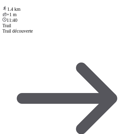
1.4
km
+1
m
11:40
Trail
Trail découverte