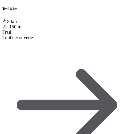
Trail 8 km
8
km
+150
m
Trail
Trail découverte