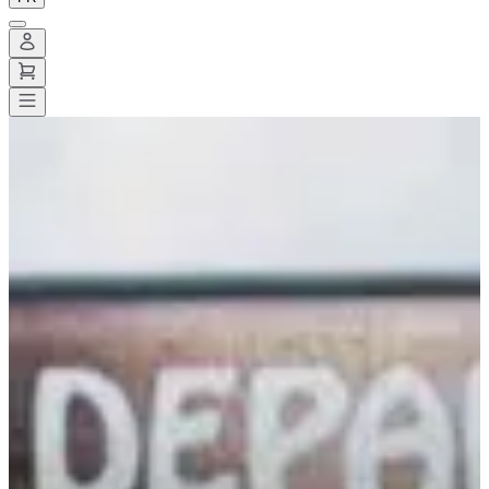
Toutes les courses
>
Course fun
>
Course d'obstacle
>
SoMAD Torcy
SoMAD Torcy
Date à confirmer
Enregistrer
Enregistrer
Partager
Partager
Proposer une modification
Proposer une modification