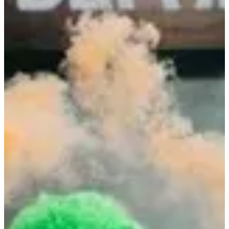
Voir toutes les photos
Voir toutes les photos
1 / 4
À propos
Courses
Localisation
sept.
?
Date
Septembre 2026
Date à confirmer
Lieu
Torcy
77 - Seine-et-Marne
SoMAD Torcy c’est une course totalement fun ! Le concept est
simple… Tu cours, tu franchis des obstacles et tu te roules dans la
boue ! Pour encore plus de rire tu peux même venir avec tes ami(e)s.
Tu courras un des deux parcours (5 et 9 kilomètres) parsemés
d’obstacles tous les 400 mètres. Un départ par vague de 130 à lieu
toutes les 10 minutes. Une fois que tu t’es bien défoulé, tu pourras
venir profiter des stands et des animations sur le village. Prépare ton
meilleur déguisement et rendez-vous au village SOMAD à Torcy !