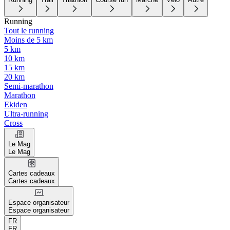
Running
Tout le running
Moins de 5 km
5 km
10 km
15 km
20 km
Semi-marathon
Marathon
Ekiden
Ultra-running
Cross
Le Mag
Le Mag
Cartes cadeaux
Cartes cadeaux
Espace organisateur
Espace organisateur
FR
FR