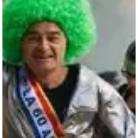
Courses
septembre 2026
Date à confirmer
SoMAD 5K Torcy (+ 12 ans)
5
km
Course fun
Course d'obstacle