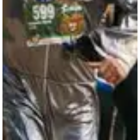
Dates d'inscription
Pas encore communiquées
Plus d'info
Plus d'info
Date à confirmer
SoMAD 9K Torcy
9
km
Course fun
Course d'obstacle