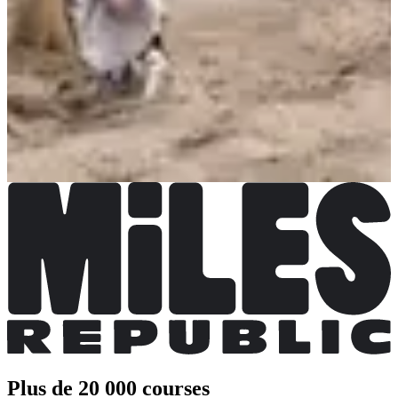
Plus d'info
Plus d'info
Choisir une Course
SoMAD 5K Torcy (+ 12 ans)
Date à confirmer
Plus d'info
Plus d'info
SoMAD 9K Torcy
Date à confirmer
Plus d'info
Plus d'info
Plus de 20 000 courses