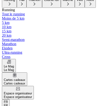
Running
Tout le running
Moins de 5 km
5 km
10 km
15 km
20 km
Semi-marathon
Marathon
Ekiden
Ultra-running
Cross
Le Mag
Le Mag
Cartes cadeaux
Cartes cadeaux
Espace organisateur
Espace organisateur
FR
FR