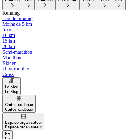
Running
Tout le running
Moins de 5 km
5 km
10 km
15 km
20 km
Semi-marathon
Marathon
Ekiden
Ultra-running
Cross
Le Mag
Le Mag
Cartes cadeaux
Cartes cadeaux
Espace organisateur
Espace organisateur
FR
FR