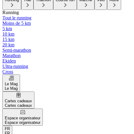
Running
Tout le running
Moins de 5 km
5 km
10 km
15 km
20 km
Semi-marathon
Marathon
Ekiden
Ultra-running
Cross
Le Mag
Le Mag
Cartes cadeaux
Cartes cadeaux
Espace organisateur
Espace organisateur
FR
FR