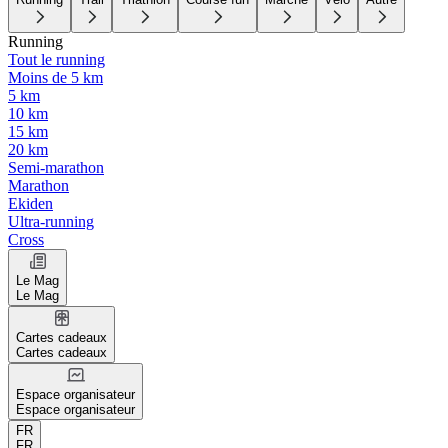
Running
Tout le running
Moins de 5 km
5 km
10 km
15 km
20 km
Semi-marathon
Marathon
Ekiden
Ultra-running
Cross
Le Mag
Le Mag
Cartes cadeaux
Cartes cadeaux
Espace organisateur
Espace organisateur
FR
FR