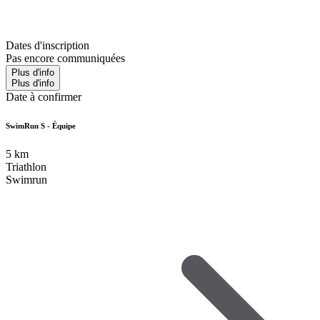
Dates d'inscription
Pas encore communiquées
Plus d'info
Plus d'info
Date à confirmer
SwimRun S - Équipe
5
km
Triathlon
Swimrun