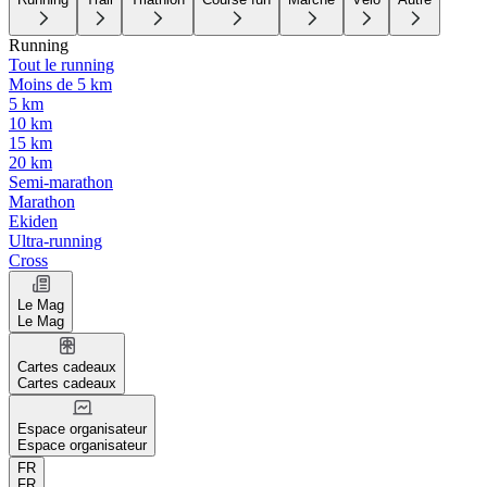
Running
Tout le running
Moins de 5 km
5 km
10 km
15 km
20 km
Semi-marathon
Marathon
Ekiden
Ultra-running
Cross
Le Mag
Le Mag
Cartes cadeaux
Cartes cadeaux
Espace organisateur
Espace organisateur
FR
FR