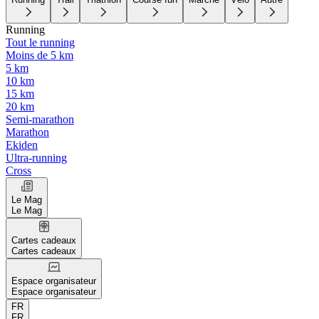
Running
Tout le running
Moins de 5 km
5 km
10 km
15 km
20 km
Semi-marathon
Marathon
Ekiden
Ultra-running
Cross
Le Mag
Le Mag
Cartes cadeaux
Cartes cadeaux
Espace organisateur
Espace organisateur
FR
FR