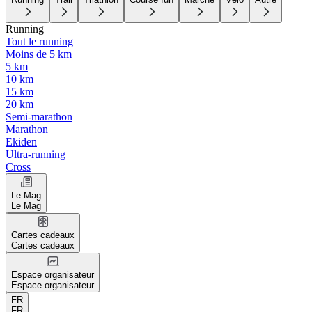
Running
Tout le running
Moins de 5 km
5 km
10 km
15 km
20 km
Semi-marathon
Marathon
Ekiden
Ultra-running
Cross
Le Mag
Le Mag
Cartes cadeaux
Cartes cadeaux
Espace organisateur
Espace organisateur
FR
FR