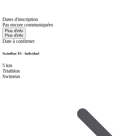
Dates d'inscription
Pas encore communiquées
Plus d'info
Plus d'info
Date à confirmer
SwimRun XS - Individuel
5
km
Triathlon
Swimrun