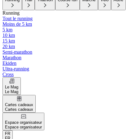
Running
Tout le running
Moins de 5 km
5 km
10 km
15 km
20 km
Semi-marathon
Marathon
Ekiden
Ultra-running
Cross
Le Mag
Le Mag
Cartes cadeaux
Cartes cadeaux
Espace organisateur
Espace organisateur
FR
FR