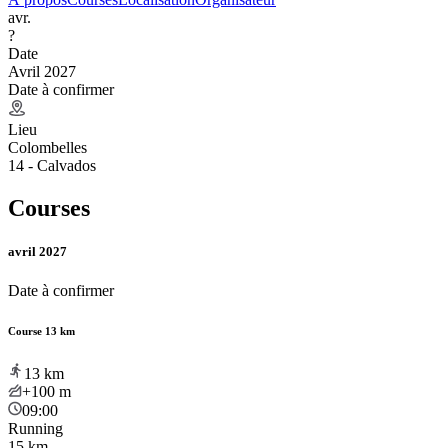
avr.
?
Date
Avril 2027
Date à confirmer
Lieu
Colombelles
14 - Calvados
Courses
avril 2027
Date à confirmer
Course 13 km
13
km
+100
m
09:00
Running
15 km