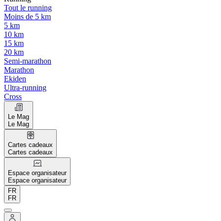
Tout le running
Moins de 5 km
5 km
10 km
15 km
20 km
Semi-marathon
Marathon
Ekiden
Ultra-running
Cross
Le Mag
Le Mag
Cartes cadeaux
Cartes cadeaux
Espace organisateur
Espace organisateur
FR
FR