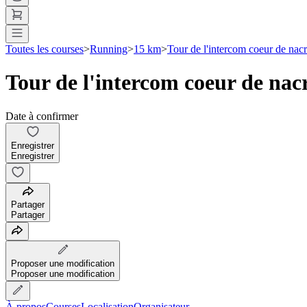
Toutes les courses
>
Running
>
15 km
>
Tour de l'intercom coeur de nac
Tour de l'intercom coeur de nac
Date à confirmer
Enregistrer
Enregistrer
Partager
Partager
Proposer une modification
Proposer une modification
À propos
Courses
Localisation
Organisateur