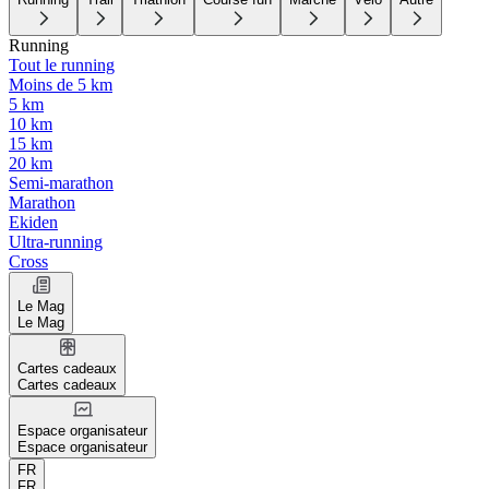
Running
Tout le running
Moins de 5 km
5 km
10 km
15 km
20 km
Semi-marathon
Marathon
Ekiden
Ultra-running
Cross
Le Mag
Le Mag
Cartes cadeaux
Cartes cadeaux
Espace organisateur
Espace organisateur
FR
FR