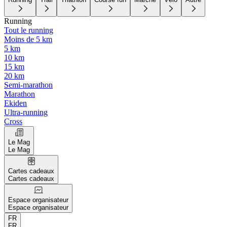
Running
Tout le running
Moins de 5 km
5 km
10 km
15 km
20 km
Semi-marathon
Marathon
Ekiden
Ultra-running
Cross
Le Mag
Le Mag
Cartes cadeaux
Cartes cadeaux
Espace organisateur
Espace organisateur
FR
FR