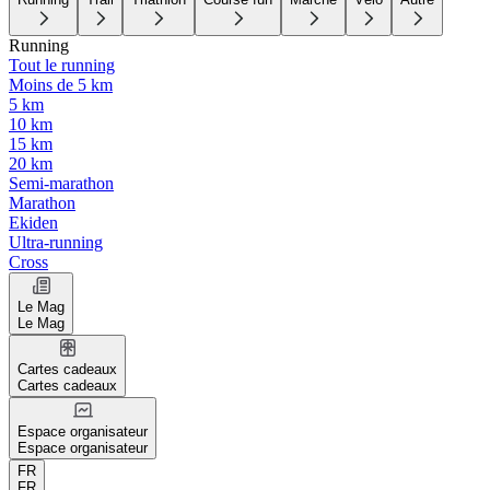
Running
Tout le running
Moins de 5 km
5 km
10 km
15 km
20 km
Semi-marathon
Marathon
Ekiden
Ultra-running
Cross
Le Mag
Le Mag
Cartes cadeaux
Cartes cadeaux
Espace organisateur
Espace organisateur
FR
FR