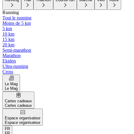
Running
Tout le running
Moins de 5 km
5 km
10 km
15 km
20 km
Semi-marathon
Marathon
Ekiden
Ultra-running
Cross
Le Mag
Le Mag
Cartes cadeaux
Cartes cadeaux
Espace organisateur
Espace organisateur
FR
FR