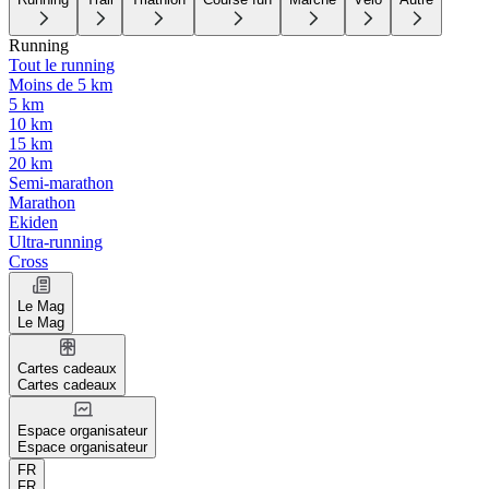
Running
Tout le running
Moins de 5 km
5 km
10 km
15 km
20 km
Semi-marathon
Marathon
Ekiden
Ultra-running
Cross
Le Mag
Le Mag
Cartes cadeaux
Cartes cadeaux
Espace organisateur
Espace organisateur
FR
FR