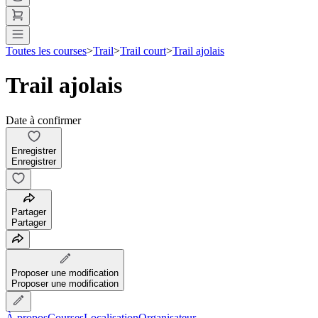
Toutes les courses
>
Trail
>
Trail court
>
Trail ajolais
Trail ajolais
Date à confirmer
Enregistrer
Enregistrer
Partager
Partager
Proposer une modification
Proposer une modification
À propos
Courses
Localisation
Organisateur