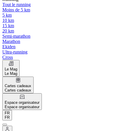
Tout le running
Moins de 5 km
5 km
10 km
15 km
20 km
Semi-marathon
Marathon
Ekiden
Ultra-running
Cross
Le Mag
Le Mag
Cartes cadeaux
Cartes cadeaux
Espace organisateur
Espace organisateur
FR
FR