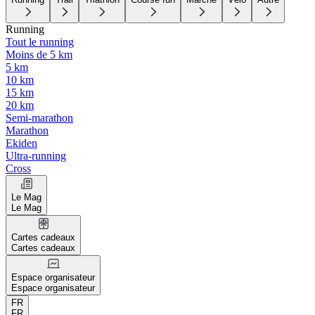
Running
Tout le running
Moins de 5 km
5 km
10 km
15 km
20 km
Semi-marathon
Marathon
Ekiden
Ultra-running
Cross
Le Mag
Le Mag
Cartes cadeaux
Cartes cadeaux
Espace organisateur
Espace organisateur
FR
FR