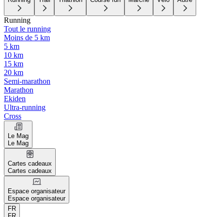
Running
Tout le running
Moins de 5 km
5 km
10 km
15 km
20 km
Semi-marathon
Marathon
Ekiden
Ultra-running
Cross
Le Mag
Le Mag
Cartes cadeaux
Cartes cadeaux
Espace organisateur
Espace organisateur
FR
FR