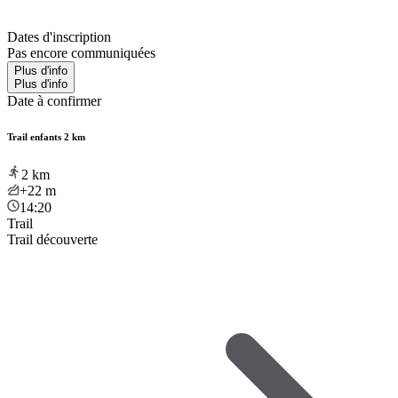
Dates d'inscription
Pas encore communiquées
Plus d'info
Plus d'info
Date à confirmer
Trail enfants 2 km
2
km
+22
m
14:20
Trail
Trail découverte