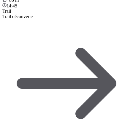
+80
m
14:45
Trail
Trail découverte