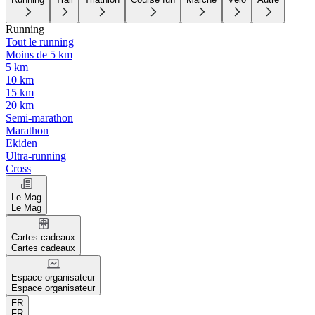
Running
Tout le running
Moins de 5 km
5 km
10 km
15 km
20 km
Semi-marathon
Marathon
Ekiden
Ultra-running
Cross
Le Mag
Le Mag
Cartes cadeaux
Cartes cadeaux
Espace organisateur
Espace organisateur
FR
FR