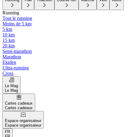
Running
Tout le running
Moins de 5 km
5 km
10 km
15 km
20 km
Semi-marathon
Marathon
Ekiden
Ultra-running
Cross
Le Mag
Le Mag
Cartes cadeaux
Cartes cadeaux
Espace organisateur
Espace organisateur
FR
FR