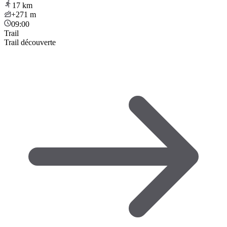
17
km
+271
m
09:00
Trail
Trail découverte