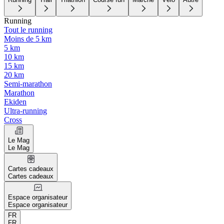
Running
Tout le running
Moins de 5 km
5 km
10 km
15 km
20 km
Semi-marathon
Marathon
Ekiden
Ultra-running
Cross
Le Mag
Le Mag
Cartes cadeaux
Cartes cadeaux
Espace organisateur
Espace organisateur
FR
FR