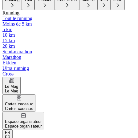
Running
Tout le running
Moins de 5 km
5 km
10 km
15 km
20 km
Semi-marathon
Marathon
Ekiden
Ultra-running
Cross
Le Mag
Le Mag
Cartes cadeaux
Cartes cadeaux
Espace organisateur
Espace organisateur
FR
FR