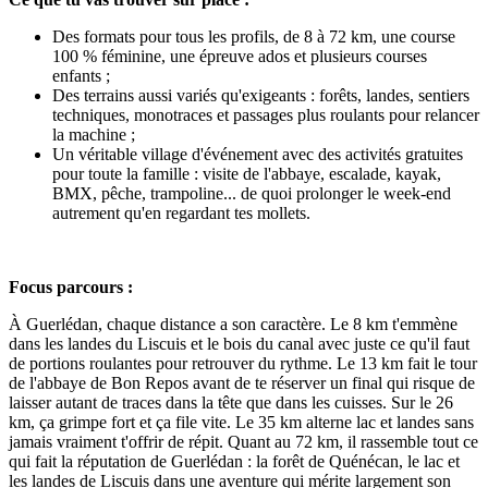
Des formats pour tous les profils, de 8 à 72 km, une course
100 % féminine, une épreuve ados et plusieurs courses
enfants ;
Des terrains aussi variés qu'exigeants : forêts, landes, sentiers
techniques, monotraces et passages plus roulants pour relancer
la machine ;
Un véritable village d'événement avec des activités gratuites
pour toute la famille : visite de l'abbaye, escalade, kayak,
BMX, pêche, trampoline... de quoi prolonger le week-end
autrement qu'en regardant tes mollets.
Focus parcours :
À Guerlédan, chaque distance a son caractère. Le 8 km t'emmène
dans les landes du Liscuis et le bois du canal avec juste ce qu'il faut
de portions roulantes pour retrouver du rythme. Le 13 km fait le tour
de l'abbaye de Bon Repos avant de te réserver un final qui risque de
laisser autant de traces dans la tête que dans les cuisses. Sur le 26
km, ça grimpe fort et ça file vite. Le 35 km alterne lac et landes sans
jamais vraiment t'offrir de répit. Quant au 72 km, il rassemble tout ce
qui fait la réputation de Guerlédan : la forêt de Quénécan, le lac et
les landes de Liscuis dans une aventure qui mérite largement son