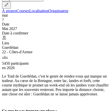
À propos
Courses
Localisation
Organisateur
mai
?
Date
Mai 2027
Date à confirmer
Lieu
Guerlédan
22 - Côtes-d'Armor
5450 participants
en
2026
Le Trail de Guerlédan, c'est le genre de rendez-vous qui marque un
traileur. Au cœur de la Bretagne, entre lac, landes et forêt, cette
course mythique te promet un week-end où les jambes vont chauffer
autant que les souvenirs resteront. Peu importe la distance choisie,
une chose est sûre : Guerlédan ne se laisse jamais apprivoiser.
Ce que tu vas trouver sur place :