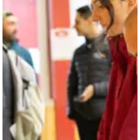
Voir toutes les photos
Voir toutes les photos
1 / 7
À propos
Courses
Localisation
Organisateur
avr.
?
Date
Avril 2027
Date à confirmer
Lieu
Savigny
69 - Rhône
Courses
avril 2027
Trail - 25km
25
km