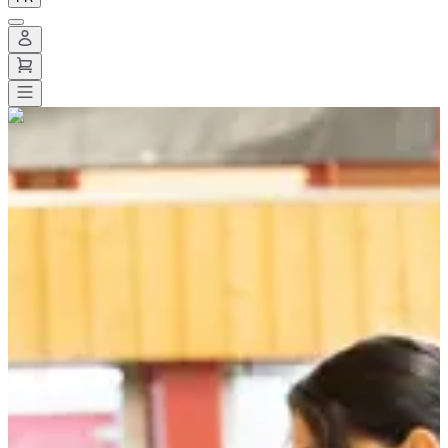
Toutes les courses
>
Trail
>
Trail court
>
Trail de l'Abbaye de Savigny
Trail de l'Abbaye de Savigny
Date à confirmer
Enregistrer
Enregistrer
Partager
Partager
Proposer une modification
Proposer une modification