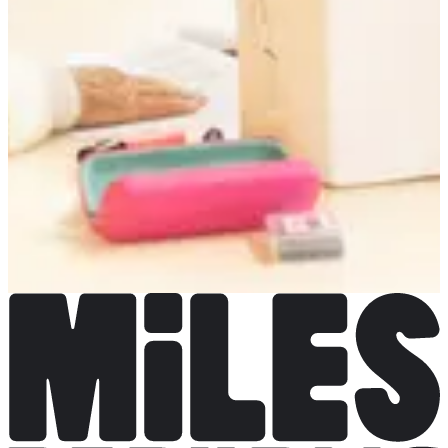
LE TRAIL DE L'ABBAYE
Voir le site web
Voir la page
Facebook
J'ai des informations à jour
J'ai des informations à jour
Choisir une Course
Trail - 25km
Plus d'info
Plus d'info
Trail - 12km
Plus d'info
Plus d'info