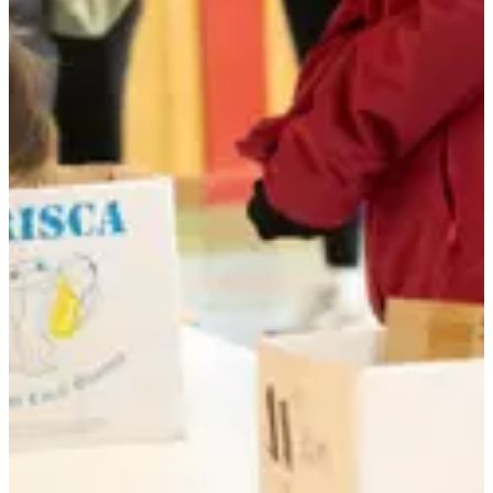
+1200
m
08:30
Trail
Trail court
Inscriptions
Les inscriptions sont terminées
Plus d'info
Plus d'info
Trail - 12km
12
km
+350
m
09:30
Trail
Trail découverte
Inscriptions
Les inscriptions sont terminées
Plus d'info
Plus d'info
Organisateur