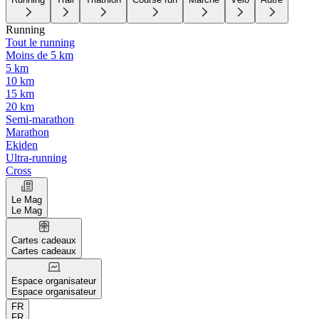
Running
Tout le running
Moins de 5 km
5 km
10 km
15 km
20 km
Semi-marathon
Marathon
Ekiden
Ultra-running
Cross
Le Mag
Le Mag
Cartes cadeaux
Cartes cadeaux
Espace organisateur
Espace organisateur
FR
FR