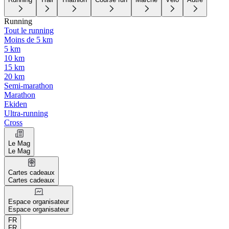
Running
Tout le running
Moins de 5 km
5 km
10 km
15 km
20 km
Semi-marathon
Marathon
Ekiden
Ultra-running
Cross
Le Mag
Le Mag
Cartes cadeaux
Cartes cadeaux
Espace organisateur
Espace organisateur
FR
FR