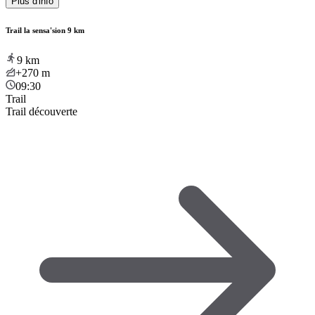
Plus d'info
Trail la sensa'sion 9 km
9
km
+270
m
09:30
Trail
Trail découverte