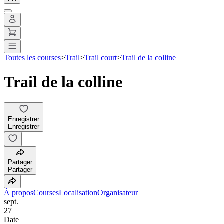
Toutes les courses
>
Trail
>
Trail court
>
Trail de la colline
Trail de la colline
Enregistrer
Enregistrer
Partager
Partager
À propos
Courses
Localisation
Organisateur
sept.
27
Date