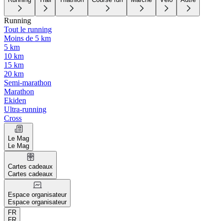
Running
Tout le running
Moins de 5 km
5 km
10 km
15 km
20 km
Semi-marathon
Marathon
Ekiden
Ultra-running
Cross
Le Mag
Le Mag
Cartes cadeaux
Cartes cadeaux
Espace organisateur
Espace organisateur
FR
FR