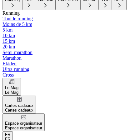
Running
Tout le running
Moins de 5 km
5 km
10 km
15 km
20 km
Semi-marathon
Marathon
Ekiden
Ultra-running
Cross
Le Mag
Le Mag
Cartes cadeaux
Cartes cadeaux
Espace organisateur
Espace organisateur
FR
FR