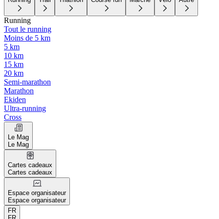
Running
Tout le running
Moins de 5 km
5 km
10 km
15 km
20 km
Semi-marathon
Marathon
Ekiden
Ultra-running
Cross
Le Mag
Le Mag
Cartes cadeaux
Cartes cadeaux
Espace organisateur
Espace organisateur
FR
FR