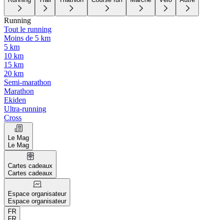
Running
Tout le running
Moins de 5 km
5 km
10 km
15 km
20 km
Semi-marathon
Marathon
Ekiden
Ultra-running
Cross
Le Mag
Le Mag
Cartes cadeaux
Cartes cadeaux
Espace organisateur
Espace organisateur
FR
FR