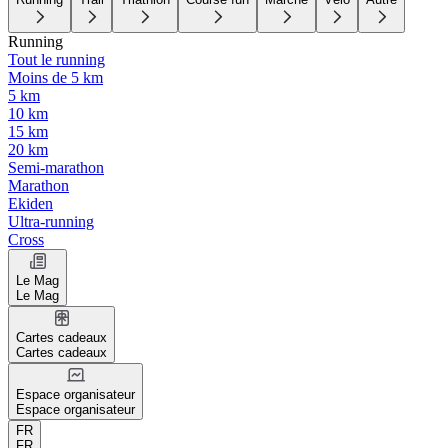
Running
Tout le running
Moins de 5 km
5 km
10 km
15 km
20 km
Semi-marathon
Marathon
Ekiden
Ultra-running
Cross
Le Mag
Le Mag
Cartes cadeaux
Cartes cadeaux
Espace organisateur
Espace organisateur
FR
FR