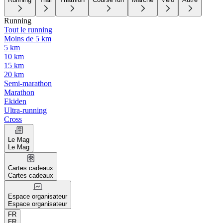
Running
Tout le running
Moins de 5 km
5 km
10 km
15 km
20 km
Semi-marathon
Marathon
Ekiden
Ultra-running
Cross
Le Mag
Le Mag
Cartes cadeaux
Cartes cadeaux
Espace organisateur
Espace organisateur
FR
FR