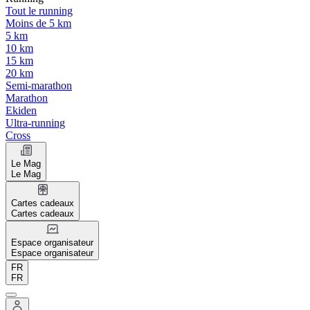
Tout le running
Moins de 5 km
5 km
10 km
15 km
20 km
Semi-marathon
Marathon
Ekiden
Ultra-running
Cross
Le Mag
Le Mag
Cartes cadeaux
Cartes cadeaux
Espace organisateur
Espace organisateur
FR
FR