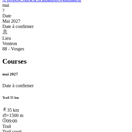
mai
?
Date
Mai 2027
Date à confirmer
Lieu
Ventron
88 - Vosges
Courses
mai 2027
Date à confirmer
Trail 35 km
35
km
+1500
m
09:00
Trail
Trail court