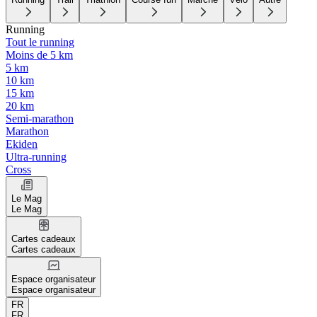
Running
Tout le running
Moins de 5 km
5 km
10 km
15 km
20 km
Semi-marathon
Marathon
Ekiden
Ultra-running
Cross
Le Mag
Le Mag
Cartes cadeaux
Cartes cadeaux
Espace organisateur
Espace organisateur
FR
FR