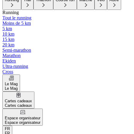
Running
Tout le running
Moins de 5 km
5 km
10 km
15 km
20 km
Semi-marathon
Marathon
Ekiden
Ultra-running
Cross
Le Mag
Le Mag
Cartes cadeaux
Cartes cadeaux
Espace organisateur
Espace organisateur
FR
FR