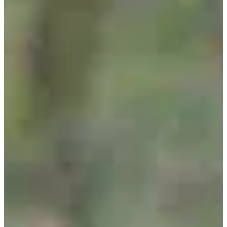
Un balisage clair et durable, pensé pour limiter l’impact sur
l’environnement ;
Des ravitaillements adaptés à chaque distance, sans superflu,
mais là quand il faut ;
Une organisation carrée, du chronométrage à la sécurité, pour
courir concentré sur l’essentiel.
Focus parcours :
La vallée de la Thure ne fait pas de cadeaux. Le terrain est vallonné,
parfois cassant, jamais monotone. Ici, tu n’empiles pas les
kilomètres, tu les construis.
Sur les longues distances, la gestion devient clé : relances, appuis,
rythme. Sur les formats plus courts, ça joue sur l’intensité et la
précision. Les chemins sont balisés pour éviter toute hésitation, mais
le profil, lui, te demandera de rester lucide jusqu’au bout.
3 (très) bonnes raisons de participer :
Te mesurer à un parcours exigeant, sans artifice, qui mettra en
valeur ta préparation ;