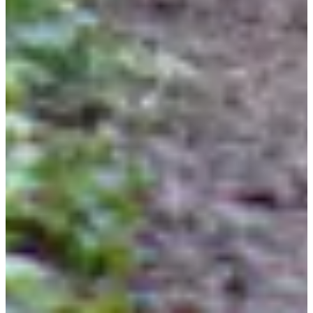
Chronolap
Voir le site web
Choisir une Course
La Légende de la Thure 30
Date à confirmer
Plus d'info
Plus d'info
La Thure Endurance 42
Date à confirmer
Plus d'info
Plus d'info
La Thure Aventure 16
Date à confirmer
Plus d'info
Plus d'info
La Thure Express 12.5
Date à confirmer
Plus d'info
Plus d'info
Randonnée 8 ou 12 km
Date à confirmer
Plus d'info
Plus d'info
La Mini Aventure de la Thure 350 m (2017 - 2021)
Date à confirmer
Plus d'info
Plus d'info
Les Jeunes coureurs de la Thure 800m (2011-17)
Date à confirmer
Plus d'info
Plus d'info