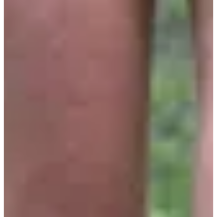
Dates d'inscription
Pas encore communiquées
Plus d'info
Plus d'info
Date à confirmer
La Mini Aventure de la Thure 350 m (2017 - 2021)
12:00