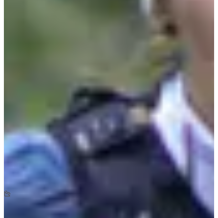
Dates d'inscription
Pas encore communiquées
Plus d'info
Plus d'info
Date à confirmer
La Thure Endurance 42
42
km
+851
m
-750
m
08:30
Trail