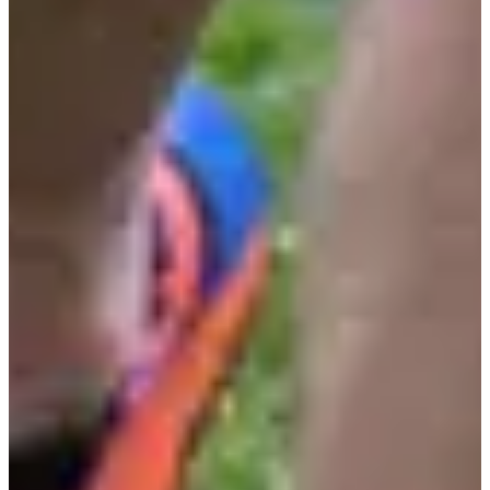
Dates d'inscription
Pas encore communiquées
Plus d'info
Plus d'info
Date à confirmer
Les Jeunes coureurs de la Thure 800m (2011-17)
0.8
km
12:00
Running
Moins de 5 km