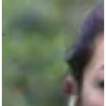
Date à confirmer
La Légende de la Thure 30
30
km
+551
m
-500
m
08:30
Trail
Trail court