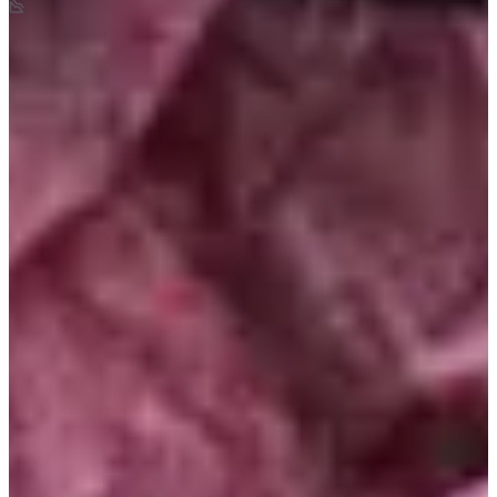
-300
m
10:30
Trail
Trail découverte