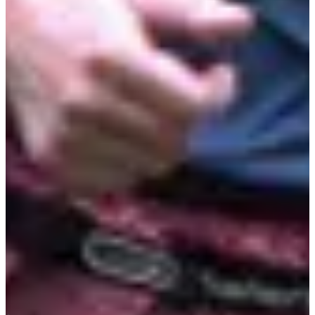
Dates d'inscription
Pas encore communiquées
Plus d'info
Plus d'info
Date à confirmer
La Thure Express 12.5
12.5
km
+326
m