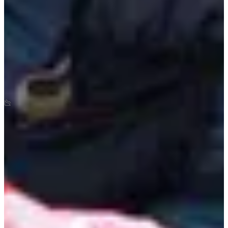
Dates d'inscription
Pas encore communiquées
Plus d'info
Plus d'info
Date à confirmer
La Thure Aventure 16
16
km
+396
m
-350
m
10:00
Trail
Trail court