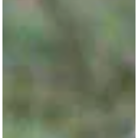
Choisir une distance qui te correspond vraiment, du 12 km au
marathon trail ;
Passer une ligne d’arrivée qui a du sens, médaille autour du
cou, parce que rien n’a été donné.
Résultats :
2023
(197 arrivants)
2024
(187 arrivants)
2025
(230 arrivants)
2026
Découvre également la version nocturne au mois de novembre avec
le
Trail de la vallée de la thure by night
!
Courses
Tous
Trail
Marche
Running
avril 2027