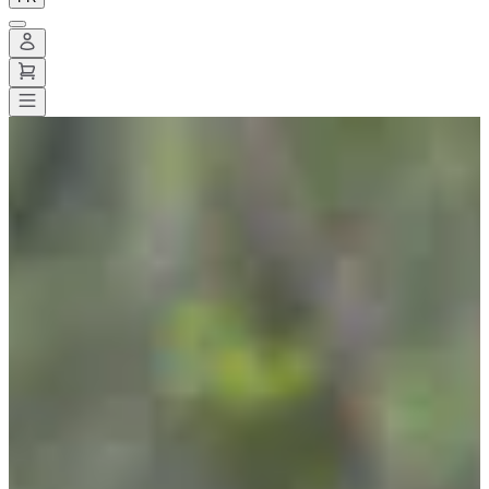
Toutes les courses
>
Trail
>
Trail court
>
Trail de la vallée de la Thure
Trail de la vallée de la Thure
Date à confirmer
Enregistrer
Enregistrer
Partager
Partager
Voir toutes les photos
Voir toutes les photos
1 / 10