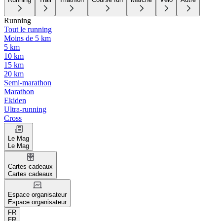
Running
Tout le running
Moins de 5 km
5 km
10 km
15 km
20 km
Semi-marathon
Marathon
Ekiden
Ultra-running
Cross
Le Mag
Le Mag
Cartes cadeaux
Cartes cadeaux
Espace organisateur
Espace organisateur
FR
FR