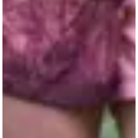
Dates d'inscription
Pas encore communiquées
Plus d'info
Plus d'info
Date à confirmer
Randonnée 8 ou 12 km
12
km
10:30
Marche
Marche nordique