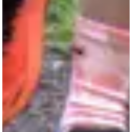
Dates d'inscription
Pas encore communiquées
Plus d'info
Plus d'info
Organisateur
Running Cousolre
Voir la page Facebook
Chronométreur