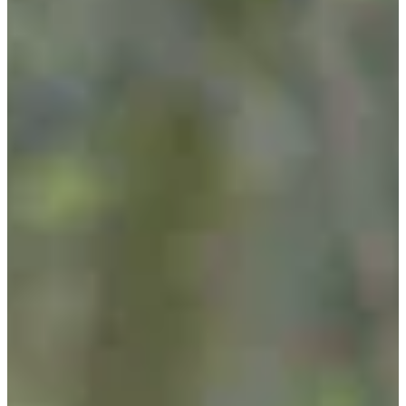
À propos
Courses
Localisation
Organisateur
Chronométreur
avr.
?
Date
Avril 2027
Date à confirmer
Lieu
Cousolre
59 - Nord
Ton prochain dossard est là ! Le Trail de la Vallée de la Thure
t’emmène sur des sentiers sauvages, entre montées, relances et
superbes paysages !
Ce que tu vas trouver sur place :
Quatre formats au choix : 12 km, 16 km, 30 km et 42 km,
pour s’engager selon son envie… ou son ambition ;
Un terrain vallonné et accidenté, fidèle à la vallée de la Thure,
où chaque kilomètre se mérite ;
Un départ et une arrivée au gymnase de Cousolre, avec retrait
des dossards sur place le matin de la course ;