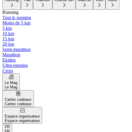
Running
Tout le running
Moins de 5 km
5 km
10 km
15 km
20 km
Semi-marathon
Marathon
Ekiden
Ultra-running
Cross
Le Mag
Le Mag
Cartes cadeaux
Cartes cadeaux
Espace organisateur
Espace organisateur
FR
FR