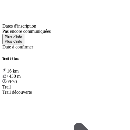
Dates d'inscription
Pas encore communiquées
Plus d'info
Plus d'info
Date à confirmer
Trail 16 km
16
km
+430
m
09:30
Trail
Trail découverte