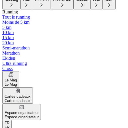
Running
Tout le running
Moins de 5 km
5 km
10 km
15 km
20 km
Semi-marathon
Marathon
Ekiden
Ultra-running
Cross
Le Mag
Le Mag
Cartes cadeaux
Cartes cadeaux
Espace organisateur
Espace organisateur
FR
FR