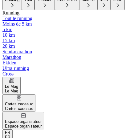
Running
Tout le running
Moins de 5 km
5 km
10 km
15 km
20 km
Semi-marathon
Marathon
Ekiden
Ultra-running
Cross
Le Mag
Le Mag
Cartes cadeaux
Cartes cadeaux
Espace organisateur
Espace organisateur
FR
FR