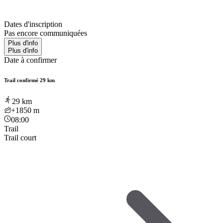
Dates d'inscription
Pas encore communiquées
Plus d'info
Plus d'info
Date à confirmer
Trail confirmé 29 km
29
km
+1850
m
08:00
Trail
Trail court