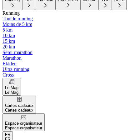
Running
Tout le running
Moins de 5 km
5 km
10 km
15 km
20 km
Semi-marathon
Marathon
Ekiden
Ultra-running
Cross
Le Mag
Le Mag
Cartes cadeaux
Cartes cadeaux
Espace organisateur
Espace organisateur
FR
FR