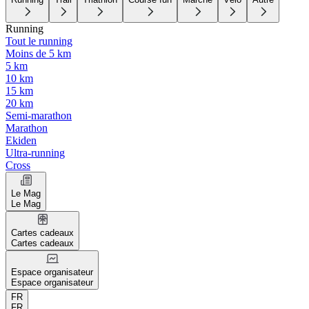
Running
Tout le running
Moins de 5 km
5 km
10 km
15 km
20 km
Semi-marathon
Marathon
Ekiden
Ultra-running
Cross
Le Mag
Le Mag
Cartes cadeaux
Cartes cadeaux
Espace organisateur
Espace organisateur
FR
FR