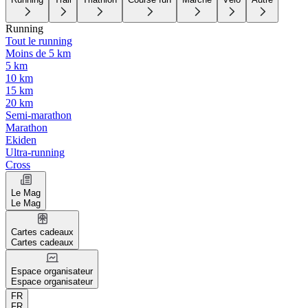
Running
Tout le running
Moins de 5 km
5 km
10 km
15 km
20 km
Semi-marathon
Marathon
Ekiden
Ultra-running
Cross
Le Mag
Le Mag
Cartes cadeaux
Cartes cadeaux
Espace organisateur
Espace organisateur
FR
FR