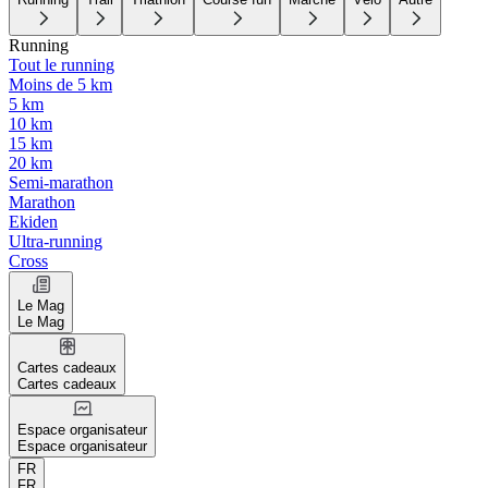
Running
Tout le running
Moins de 5 km
5 km
10 km
15 km
20 km
Semi-marathon
Marathon
Ekiden
Ultra-running
Cross
Le Mag
Le Mag
Cartes cadeaux
Cartes cadeaux
Espace organisateur
Espace organisateur
FR
FR