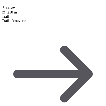
14
km
+210
m
Trail
Trail découverte