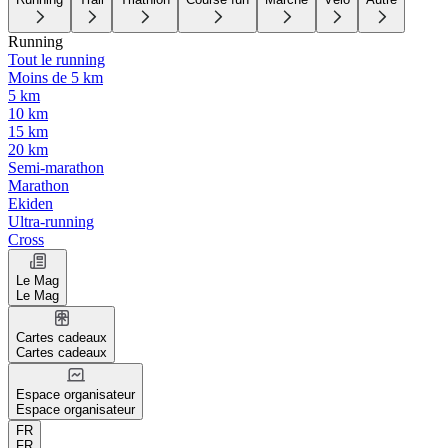
Running
Tout le running
Moins de 5 km
5 km
10 km
15 km
20 km
Semi-marathon
Marathon
Ekiden
Ultra-running
Cross
Le Mag
Le Mag
Cartes cadeaux
Cartes cadeaux
Espace organisateur
Espace organisateur
FR
FR